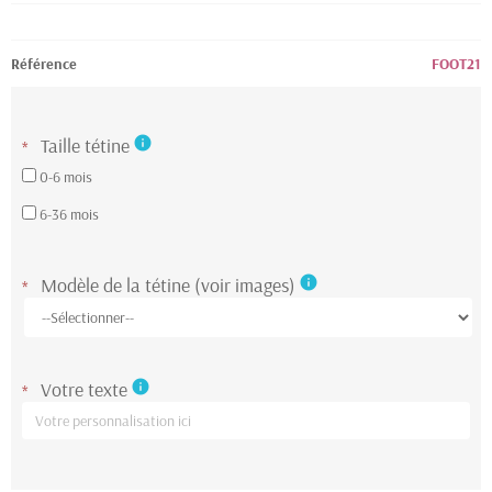
Référence
FOOT21
Taille tétine
info
*
0-6 mois
6-36 mois
Modèle de la tétine (voir images)
info
*
Votre texte
info
*