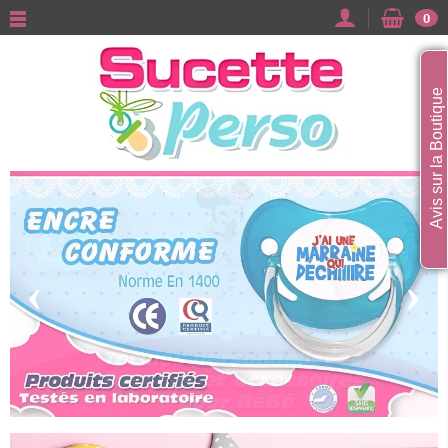
0
Avis sur la Boutique
‹
›