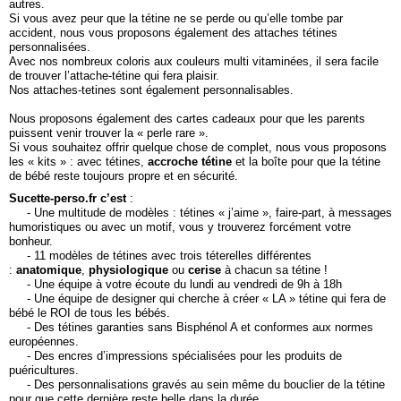
autres.
Si vous avez peur que la tétine ne se perde ou qu’elle tombe par
accident, nous vous proposons également des
attaches tétines
personnalisées
.
Avec nos nombreux coloris aux couleurs multi vitaminées, il sera facile
de trouver l’attache-tétine qui fera plaisir.
Nos attaches-tetines sont également personnalisables.
Nous proposons également des cartes cadeaux pour que les parents
puissent venir trouver la « perle rare ».
Si vous souhaitez offrir quelque chose de complet, nous vous proposons
les « kits » : avec tétines,
accroche tétine
et la boîte pour que la tétine
de bébé reste toujours propre et en sécurité.
Sucette-perso.fr c’est
:
- Une multitude de modèles : tétines « j’aime », faire-part, à messages
humoristiques ou avec un motif, vous y trouverez forcément votre
bonheur.
- 11 modèles de tétines avec trois téterelles différentes
:
anatomique
,
physiologique
ou
cerise
à chacun sa tétine !
- Une équipe à votre écoute du lundi au vendredi de 9h à 18h
- Une équipe de designer qui cherche à créer « LA » tétine qui fera de
bébé le ROI de tous les bébés.
- Des tétines garanties sans Bisphénol A et conformes aux normes
européennes.
- Des encres d’impressions spécialisées pour les produits de
puéricultures.
- Des personnalisations gravés au sein même du bouclier de la tétine
pour que cette dernière reste belle dans la durée.