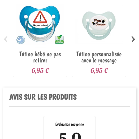
‹
›
Tétine bébé ne pas
Tétine personnalisée
Té
retirer
avec le message
petit...
6,95 €
6,95 €
AVIS SUR LES PRODUITS
Évaluation moyenne
5.0