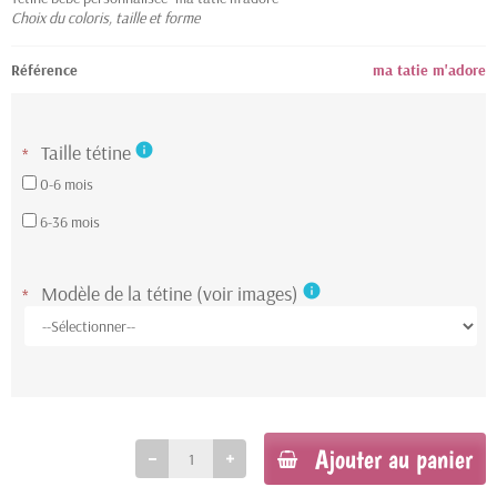
Choix du coloris, taille et forme
Référence
ma tatie m'adore
Taille tétine
info
*
0-6 mois
6-36 mois
Modèle de la tétine (voir images)
info
*
Ajouter au panier