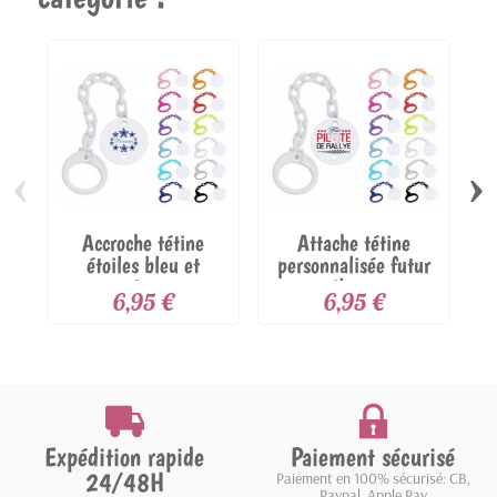
‹
›
Accroche tétine
Attache tétine
Ac
étoiles bleu et
personnalisée futur
prénom
pilote...
6,95 €
6,95 €
Expédition rapide
Paiement sécurisé
24/48H
Paiement en 100% sécurisé: CB,
Paypal, Apple Pay