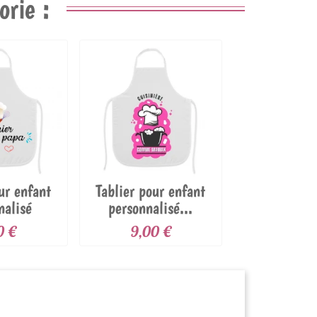
rie :
ur enfant
Tablier pour enfant
nalisé
personnalisé...
ier...
0 €
9,00 €