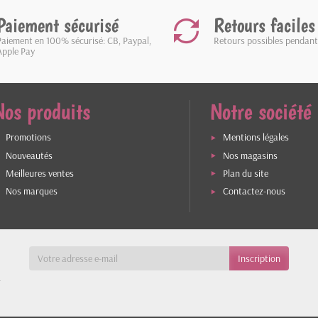
Paiement sécurisé
Retours faciles
Paiement en 100% sécurisé: CB, Paypal,
Retours possibles pendant
Apple Pay
Nos produits
Notre société
Promotions
Mentions légales
Nouveautés
Nos magasins
Meilleures ventes
Plan du site
Nos marques
Contactez-nous
a