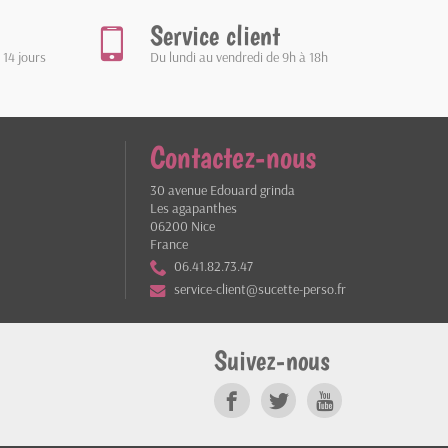
Service client
 14 jours
Du lundi au vendredi de 9h à 18h
Contactez-nous
30 avenue Edouard grinda
Les agapanthes
06200 Nice
France
06.41.82.73.47
service-client@sucette-perso.fr
Suivez-nous