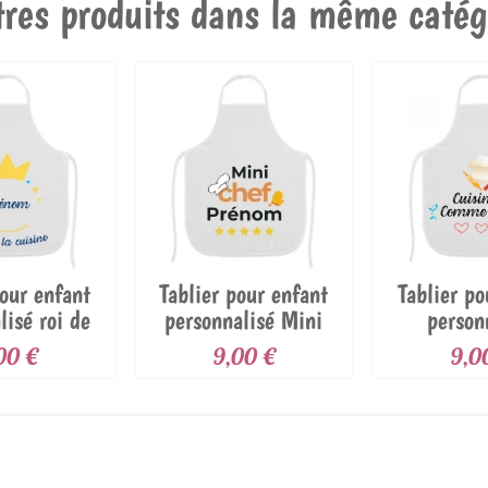
tres produits dans la même catégo
pour enfant
Tablier pour enfant
Tablier po
lisé roi de
personnalisé Mini
person
a...
Chef...
cuisin
00 €
9,00 €
9,0