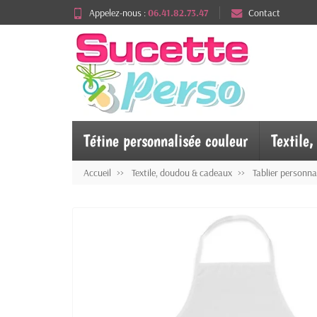
Appelez-nous :
06.41.82.73.47
Contact
Tétine personnalisée couleur
Textile
Accueil
Textile, doudou & cadeaux
Tablier personna