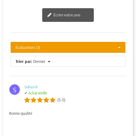
Écrire votre avis
Évaluations (1)
Trier par:
Dernier
Sohan B
S
✔ Achat vérifié
(5.0)
Bonne qualité