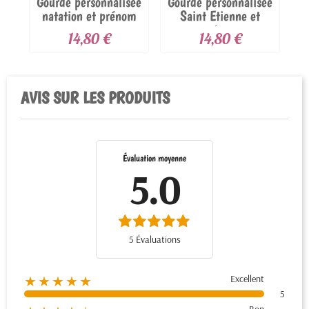
Gourde personnalisée
Gourde personnalisée
G
natation et prénom
Saint Etienne et
av
prénom
14,80 €
14,80 €
AVIS SUR LES PRODUITS
Évaluation moyenne
5.0
5 Évaluations
Excellent
★★★★★
5