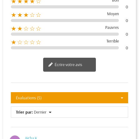
Bon
★★★★☆
0
Moyen
★★★☆☆
0
Pauvres
★★☆☆☆
0
Terrible
★☆☆☆☆
0
Écrire votre avis
Évaluations (5)
Trier par:
Dernier
Aïcha K