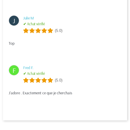
Julie M
J
✔ Achat vérifié
(5.0)
Top
Fred F.
F
✔ Achat vérifié
(5.0)
J’adore . Exactement ce que je cherchais