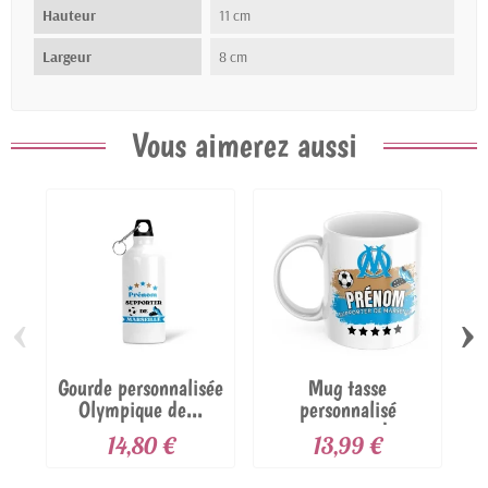
Hauteur
11 cm
Largeur
8 cm
Vous aimerez aussi
‹
›
Gourde personnalisée
Mug tasse
Olympique de...
personnalisé
supporter de
14,80 €
13,99 €
Marseille