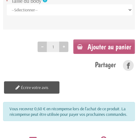
Taille du body
info
*
Ajouter au panier
Partager
Écrire votre avis
Vous recevrez 0,60 € en récompense lors de l'achat de ce produit. La
récompense peut être utilisée pour payer vos prochaines commandes.