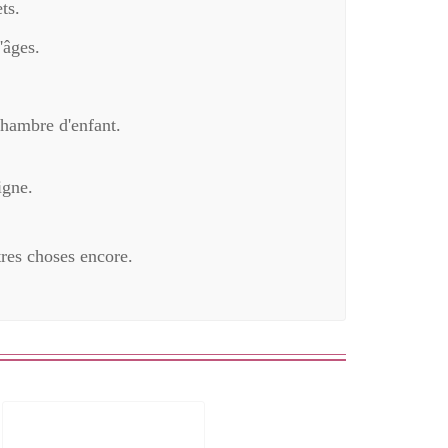
ts.
'âges.
chambre d'enfant.
igne.
tres choses encore.