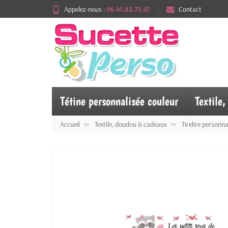
Appelez-nous :
06.41.82.73.47
Contact
Tétine personnalisée couleur
Textile
Accueil
Textile, doudou & cadeaux
Tirelire personna