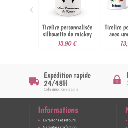
‹
Tirelire personnalisée
Tirelire p
silhouette de mickey
avec un
d
13,90 €
13
Expédition rapide
24/48H
Colissimo, Relais colis
Informations
Livraisons et retours
Garantie satisfaction