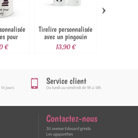
›
rsonnalisée
Tirelire personnalisée
Tirelire pers
es pour
avec un pingouin
avec un 
ney
peluc
0 €
13,90 €
13,90
Service client
 14 jours
Du lundi au vendredi de 9h à 18h
Contactez-nous
30 avenue Edouard grinda
Les agapanthes