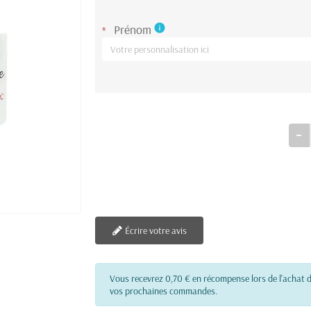
Prénom
info
*
Écrire votre avis
Vous recevrez 0,70 € en récompense lors de l'achat d
vos prochaines commandes.