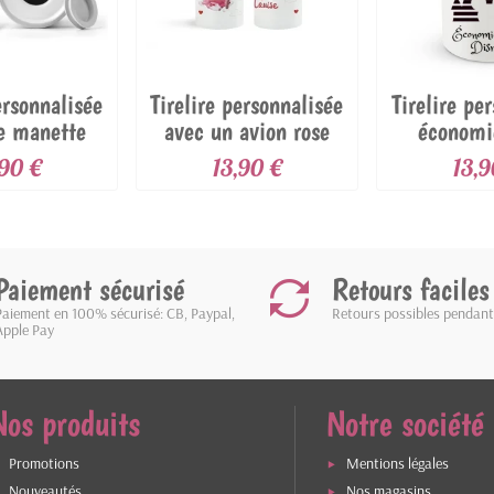
ersonnalisée
Tirelire personnalisée
Tirelire pe
e manette
avec un avion rose
économi
e...
Dis
,90 €
13,90 €
13,9
Paiement sécurisé
Retours faciles
Paiement en 100% sécurisé: CB, Paypal,
Retours possibles pendant
Apple Pay
Nos produits
Notre société
Promotions
Mentions légales
Nouveautés
Nos magasins