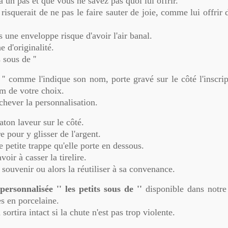
à un pas et que vous ne savez pas quoi lui offrir.
isquerait de ne pas le faire sauter de joie, comme lui offrir d
 une enveloppe risque d'avoir l'air banal.
 d'originalité.
s sous de ''
''
comme l'indique son nom, porte gravé sur le côté l'inscripti
om de votre choix.
achever la personnalisation.
raton laveur sur le côté.
e pour y glisser de l'argent.
e petite trappe qu'elle porte en dessous.
oir à casser la tirelire.
souvenir ou alors la réutiliser à sa convenance.
 personnalisée '' les petits sous de ''
disponible dans notre
es en porcelaine.
sortira intact si la chute n'est pas trop violente.