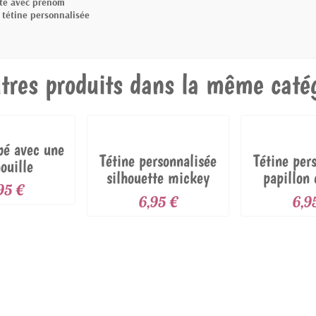
tte avec prénom
 tétine personnalisée
tres produits dans la même catég
bé avec une
Tétine personnalisée
Tétine per
ouille
silhouette mickey
papillon 
95 €
pré
6,95 €
6,9