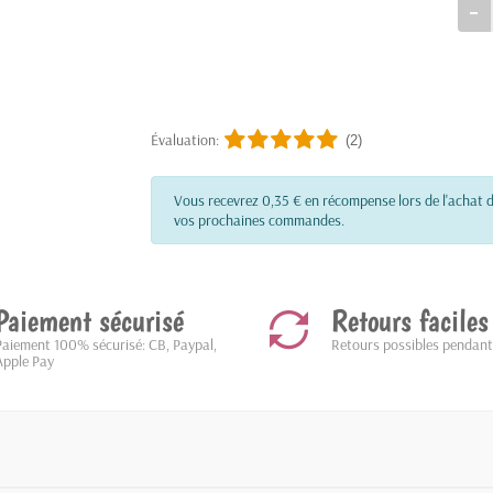
Évaluation:
(2)
Vous recevrez 0,35 € en récompense lors de l'achat d
vos prochaines commandes.
Paiement sécurisé
Retours faciles
Paiement 100% sécurisé: CB, Paypal,
Retours possibles pendant
Apple Pay