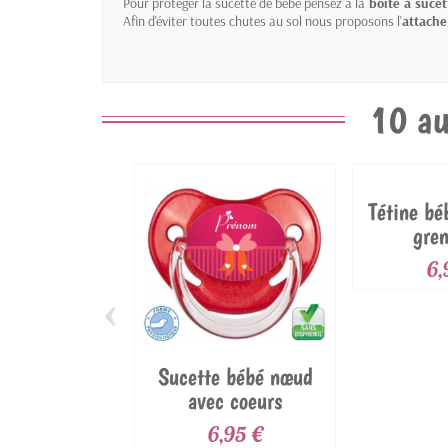
Pour protéger la sucette de bébé pensez à la
boite à suce
Afin d'éviter toutes chutes au sol nous proposons l'
attache
10 au
Tétine bé
gren
6,
‹
Sucette bébé nœud
avec coeurs
6,95 €