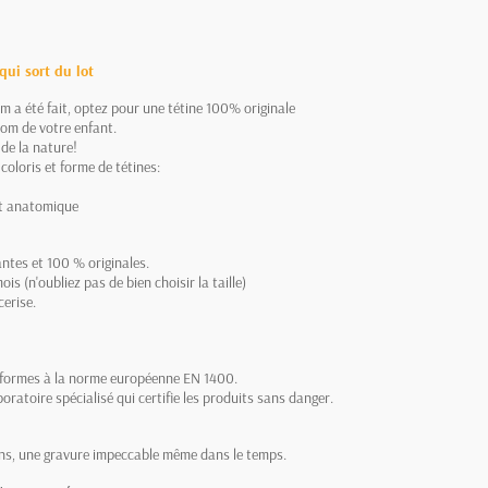
qui sort du lot
m a été fait, optez pour une tétine 100% originale
nom de votre enfant.
de la nature!
coloris et forme de tétines:
out anatomique
ntes et 100 % originales.
is (n'oubliez pas de bien choisir la taille)
cerise.
onformes à la norme européenne EN 1400.
oratoire spécialisé qui certifie les produits sans danger.
ions, une gravure impeccable même dans le temps.