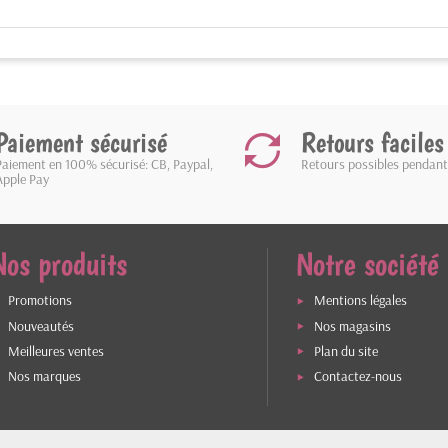
Paiement sécurisé
Retours faciles
Paiement en 100% sécurisé: CB, Paypal,
Retours possibles pendant
Apple Pay
Nos produits
Notre société
Promotions
Mentions légales
Nouveautés
Nos magasins
Meilleures ventes
Plan du site
Nos marques
Contactez-nous