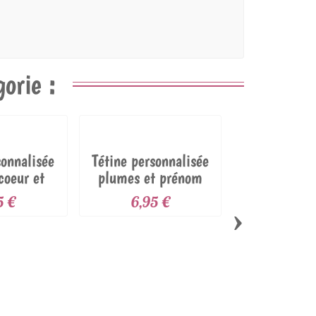
orie :
sonnalisée
Tétine personnalisée
coeur et
plumes et prénom
nom
5 €
6,95 €
›
Tétine bébé
mon par
6,95