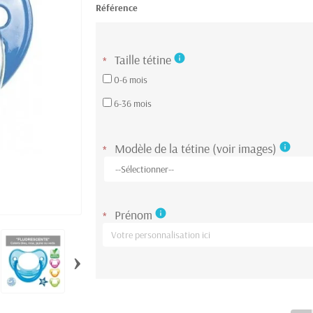
Référence
Taille tétine
info
*
0-6 mois
6-36 mois
Modèle de la tétine (voir images)
info
*
Prénom
info
*
›