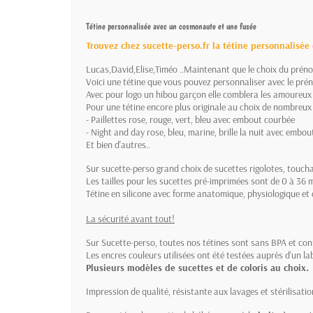
Tétine personnalisée avec un cosmonaute et une fusée
Trouvez chez sucette-perso.fr la tétine personnalisée 
Lucas,David,Elise,Timéo ..Maintenant que le choix du préno
Voici une tétine que vous pouvez personnaliser avec le pré
Avec pour logo un hibou garçon elle comblera les amoureux 
Pour une tétine encore plus originale au choix de nombreux 
- Paillettes rose, rouge, vert, bleu avec embout courbée
- Night and day rose, bleu, marine, brille la nuit avec emb
Et bien d'autres..
Sur sucette-perso grand choix de sucettes rigolotes, toucha
Les tailles pour les sucettes pré-imprimées sont de 0 à 36 mo
Tétine en silicone avec forme anatomique, physiologique et 
La sécurité avant tout!
Sur Sucette-perso, toutes nos tétines sont sans BPA et c
Les encres couleurs utilisées ont été testées auprès d'un lab
Plusieurs modèles de sucettes et de coloris au choix.
Impression de qualité, résistante aux lavages et stérilisat