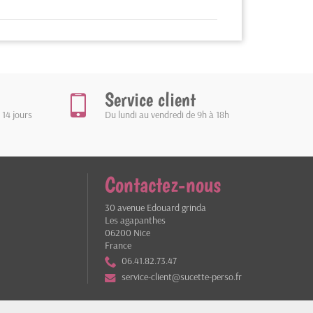
Service client
 14 jours
Du lundi au vendredi de 9h à 18h
Contactez-nous
30 avenue Edouard grinda
Les agapanthes
06200 Nice
France
06.41.82.73.47
service-client@sucette-perso.fr