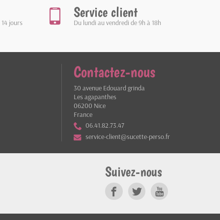
Service client
 14 jours
Du lundi au vendredi de 9h à 18h
Contactez-nous
30 avenue Edouard grinda
Les agapanthes
06200 Nice
France
06.41.82.73.47
service-client@sucette-perso.fr
Suivez-nous