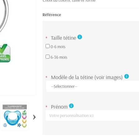
Choix du coloris, taille et forme
Référence
Taille tétine
info
*
0-6 mois
6-36 mois
Modèle de la tétine (voir images)
info
*
Prénom
info
*
›