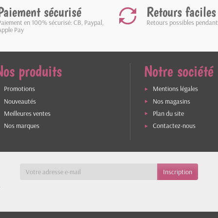
Paiement sécurisé
Retours faciles
Paiement en 100% sécurisé: CB, Paypal,
Retours possibles pendant
Apple Pay
Nos produits
Notre société
Promotions
Mentions légales
Nouveautés
Nos magasins
Meilleures ventes
Plan du site
Nos marques
Contactez-nous
a