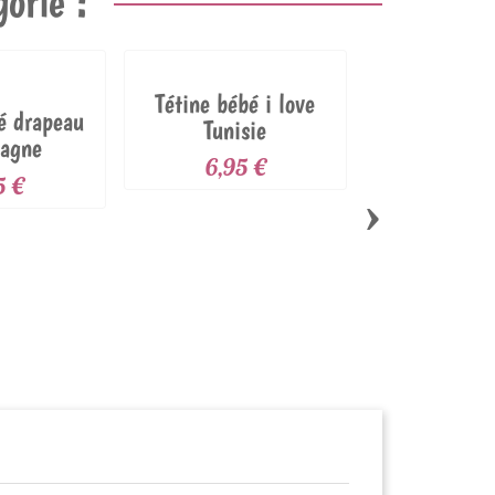
orie :
Tétine bébé i love
é drapeau
Tunisie
agne
6,95 €
5 €
›
Tétine bébé
de la Be
6,95