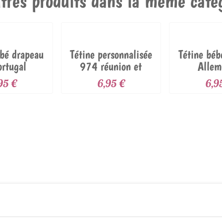
tres produits dans la même catég
ébé drapeau
Tétine personnalisée
Tétine béb
ortugal
974 réunion et
Allem
prénom
95 €
6,95 €
6,9