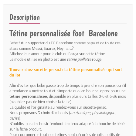
Description
Tétine personnalisée foot Barcelone
Bébé futur supporter du FC Barcelone comme papa et de toute ces
stars comme Messi, Suarez, Neymar..?
Affichez leur amour pour le club du Barça sur cette tétine.
Le modèle utilisé en photo est une
tétine paillette
rouge.
Trouvez chez sucette-perso.fr la tétine personnalisée qui sort
du lot
Afin d’éviter que bébé passe trop de temps à prendre son pouce, ou s’il
a tendance a mettre tout et n’importe quoi en bouche, optez pour une
tétine personnalisée
, disponible en plusieurs tailles 0-6 et 6-36 mois
(n'oubliez pas de bien choisir la taille).
La qualité et l’originalité au rendez-vous sur sucette-perso.
Nous proposons 3 choix d’embouts (
anatomique
,
physiologique
,
cerise
).
N’oubliez pas de choisir l’embout le mieux adapté à la bouche de bébé
sur la fiche produit.
Pour couronner le tout nos tétines sont décorées de jolis motifs de