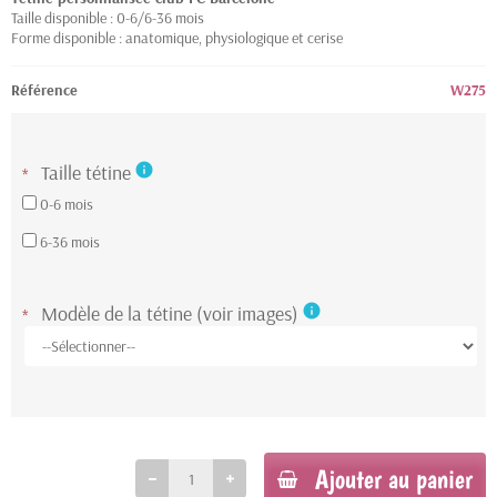
Taille disponible : 0-6/6-36 mois
Forme disponible : anatomique, physiologique et cerise
Référence
W275
Taille tétine
info
*
0-6 mois
6-36 mois
Modèle de la tétine (voir images)
info
*
Ajouter au panier