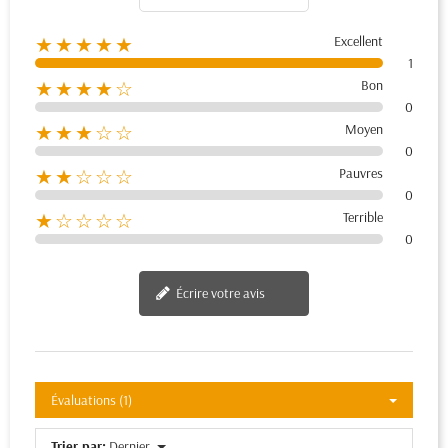
Excellent
★★★★★
1
Bon
★★★★☆
0
Moyen
★★★☆☆
0
Pauvres
★★☆☆☆
0
Terrible
★☆☆☆☆
0
Écrire votre avis
Évaluations (1)
Trier par:
Dernier