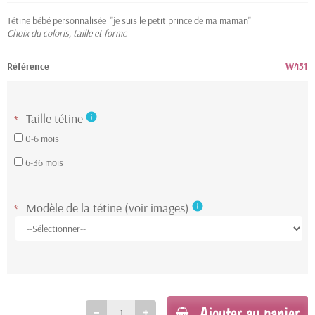
Tétine bébé personnalisée "je suis le petit prince de ma maman"
Choix du coloris, taille et forme
Référence
W451
Taille tétine
info
*
0-6 mois
6-36 mois
Modèle de la tétine (voir images)
info
*
Ajouter au panier