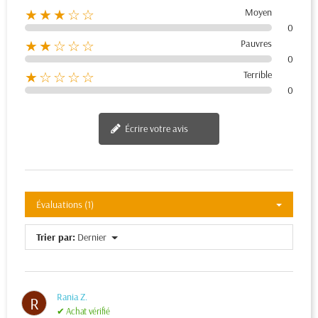
Moyen
★★★☆☆
0
Pauvres
★★☆☆☆
0
Terrible
★☆☆☆☆
0
Écrire votre avis
Évaluations (1)
Trier par:
Dernier
Rania Z.
R
✔ Achat vérifié