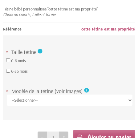
Tétine bébé personnalisée "cette tétine est ma propriété"
Choix du coloris, taille et forme
Référence
cette tétine est ma propriété
Taille tétine
info
*
0-6 mois
6-36 mois
Modèle de la tétine (voir images)
info
*
Ajouter au panier