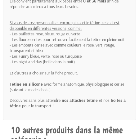
Elle convient parfaitement aux bébés entre
0 et 36 mois
afin de
répondre aux mieux à tous leurs besoins.
Si vous désirez personnaliser encore plus cette tétine, celle-ci est
disponible en différentes versions, comme :
- Les paillettes rose, bleue, rouge ou verte
- Les fluorescentes pour retrouver facilement la tétine en pleine nuit
- Les embouts cerise avec comme couleurs le rose, vert, rouge,
transparent et bleu
- Les Funny bleue, verte, rose ou turquoise
- Les night and day (brille dans la nuit)
Et d'autres a choisir sur la fiche produit.
Tétine en silicone
avec forme anatomique, physiologique et cerise
(suivant le model choisi).
Découvrez sans plus attendre
nos attaches tétine
et nos
boites à
tétine
pour le transport !
10 autres produits dans la même