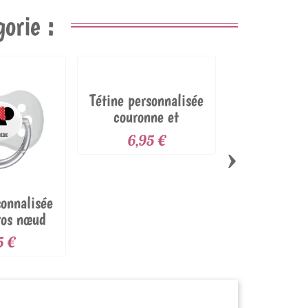
orie :
Tétine personnalisée
couronne et
chaussure...
6,95 €
›
sonnalisée
Tétine perso
ros nœud
baby fleu
ge
5 €
6,95