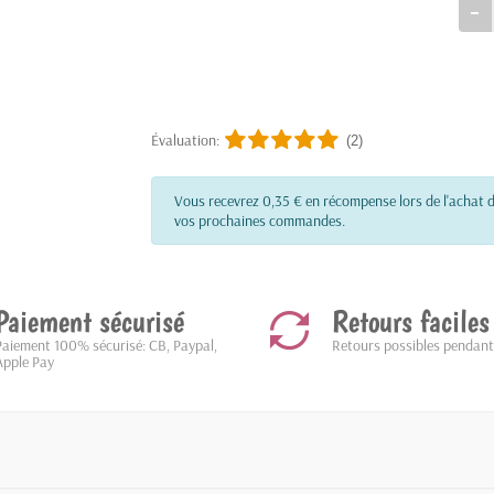
Évaluation:
(2)
Vous recevrez 0,35 € en récompense lors de l'achat d
vos prochaines commandes.
Paiement sécurisé
Retours faciles
Paiement 100% sécurisé: CB, Paypal,
Retours possibles pendant
Apple Pay