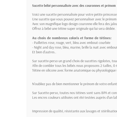
Sucette bébé personnalisée avec des couronnes et prénom
Voici une sucette personnalisée pour votre petite princesse,
Une sucette que vous pouvez personnaliser avec le prénom 
Avec son magnifique logo design couronne elle fera des jal
Offrez à bébé une tétine super originale qui lui sera dédiée.
Au choix de nombreux coloris et forme de tétines:
- Paillettes rose, rouge, vert, bleu avec embout courbée
- Night and day rose, bleu, marine, brille la nuit avec emb
Et bien d'autres..
Sur sucette-perso un grand choix de sucettes rigolotes, touc
Afin de combler tous les bébés nous proposons 2 tailles, 0-
Tétine en silicone avec forme anatomique ou physiologique s
N'oubliez pas de bien mentionner le prénom de votre enfant a
Sur Sucette-perso, toutes nos tétines sont sans BPA et c
Les encres couleurs utilisées ont été testées auprès d'un lab
Impression de qualité, résistante aux lavages et stérilisat