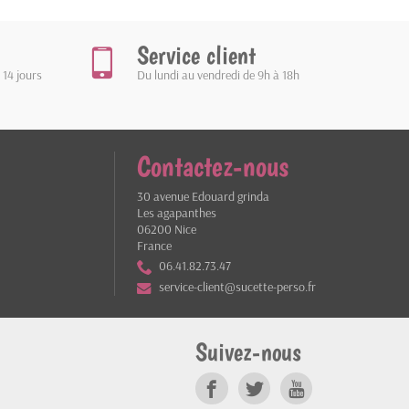
Service client
 14 jours
Du lundi au vendredi de 9h à 18h
Contactez-nous
30 avenue Edouard grinda
Les agapanthes
06200 Nice
France
06.41.82.73.47
service-client@sucette-perso.fr
Suivez-nous