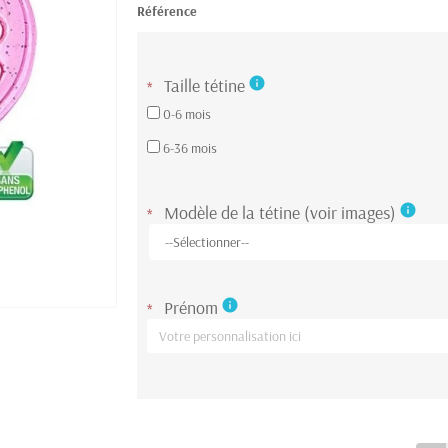
Référence
Taille tétine
info
*
0-6 mois
6-36 mois
Modèle de la tétine (voir images)
info
*
Prénom
info
*