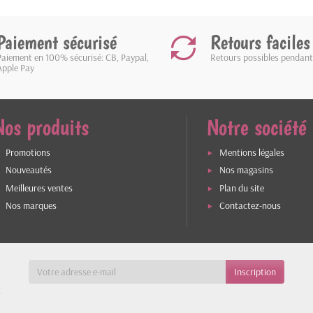
Paiement sécurisé
Retours faciles
Paiement en 100% sécurisé: CB, Paypal,
Retours possibles pendant
Apple Pay
Nos produits
Notre société
Promotions
Mentions légales
Nouveautés
Nos magasins
Meilleures ventes
Plan du site
Nos marques
Contactez-nous
a