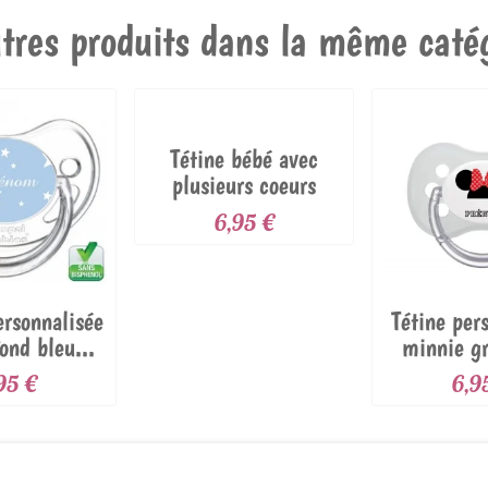
tres produits dans la même catég
Tétine bébé avec
plusieurs coeurs
6,95 €
ersonnalisée
Tétine per
ond bleu...
minnie g
rou
95 €
6,9