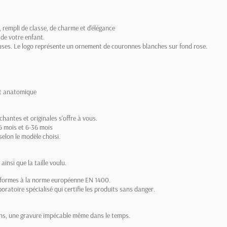
 rempli de classe, de charme et d'élégance
de votre enfant.
ouses. Le logo représente un ornement de couronnes blanches sur fond rose.
out anatomique
hantes et originales s'offre à vous.
6 mois et 6-36 mois
elon le modèle choisi.
insi que la taille voulu.
onformes à la norme européenne EN 1400.
oratoire spécialisé qui certifie les produits sans danger.
ions, une gravure impécable même dans le temps.