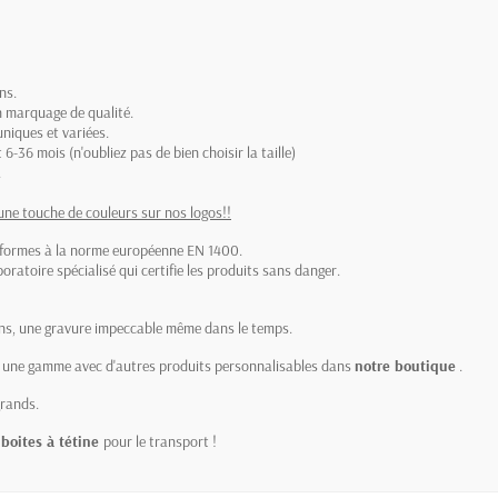
ns.
un marquage de qualité.
niques et variées.
6-36 mois (n'oubliez pas de bien choisir la taille)
.
une touche de couleurs sur nos logos!!
onformes à la norme européenne EN 1400.
oratoire spécialisé qui certifie les produits sans danger.
ions, une gravure impeccable même dans le temps.
uvez une gamme avec d'autres produits personnalisables dans
notre boutique
.
grands.
boites à tétine
pour le transport !