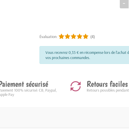
Évaluation:
(4)
Vous recevrez 0,35 € en récompense lors de l'achat d
vos prochaines commandes.
Paiement sécurisé
Retours faciles
Paiement 100% sécurisé: CB, Paypal,
Retours possibles pendant
Apple Pay