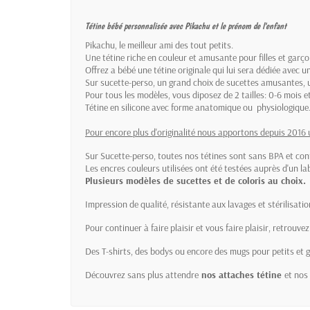
Tétine bébé personnalisée avec Pikachu et le prénom de l'enfant
Pikachu, le meilleur ami des tout petits.
Une tétine riche en couleur et amusante pour filles et garço
Offrez a bébé une tétine originale qui lui sera dédiée avec 
Sur sucette-perso, un grand choix de sucettes amusantes, u
Pour tous les modèles, vous diposez de 2 tailles: 0-6 mois et 
Tétine en silicone avec forme anatomique ou physiologique
Pour encore plus d'originalité nous apportons depuis 2016 
Sur Sucette-perso, toutes nos tétines sont sans BPA et c
Les encres couleurs utilisées ont été testées auprès d'un lab
Plusieurs modèles de sucettes et de coloris au choix.
Impression de qualité, résistante aux lavages et stérilisat
Pour continuer à faire plaisir et vous faire plaisir, retro
Des T-shirts, des bodys ou encore des mugs pour petits et 
Découvrez sans plus attendre
nos attaches tétine
et nos