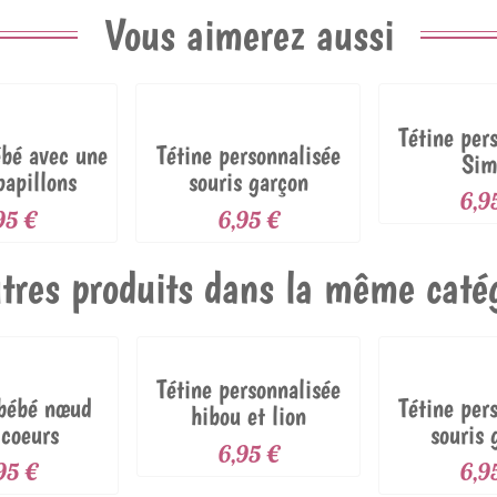
Vous aimerez aussi
Tétine per
ébé avec une
Tétine personnalisée
Sim
papillons
souris garçon
6,9
95 €
6,95 €
tres produits dans la même catég
Tétine personnalisée
 bébé nœud
Tétine per
hibou et lion
 coeurs
souris 
6,95 €
95 €
6,9