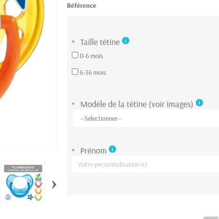
Référence
Taille tétine
info
*
0-6 mois
6-36 mois
Modèle de la tétine (voir images)
info
*
Prénom
info
*
›