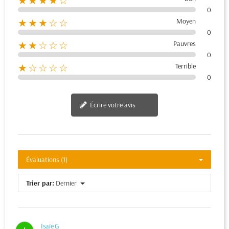
★★★★☆
0
Moyen
★★★☆☆
0
Pauvres
★★☆☆☆
0
Terrible
★☆☆☆☆
0
Écrire votre avis
Évaluations (1)
Trier par:
Dernier
Isaïe G