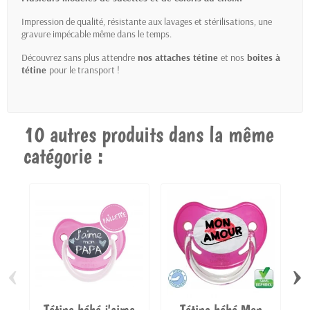
Impression de qualité, résistante aux lavages et stérilisations, une
gravure impécable même dans le temps.
Découvrez sans plus attendre
nos attaches tétine
et nos
boites à
tétine
pour le transport !
10 autres produits dans la même
catégorie :
‹
›
Tétine bébé j'aime
Tétine bébé Mon
Té