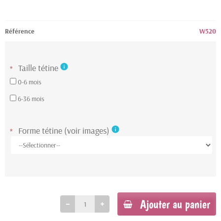
Référence
W520
Taille tétine
info
*
0-6 mois
6-36 mois
Forme tétine (voir images)
info
*
Ajouter au panier