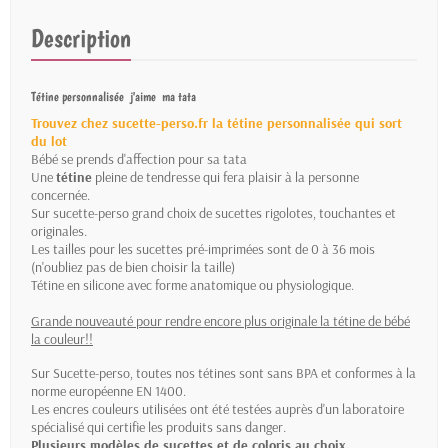
Description
Tétine personnalisée j'aime ma tata
Trouvez chez sucette-perso.fr la tétine personnalisée qui sort
du lot
Bébé se prends d'affection pour sa tata
Une
tétine
pleine de tendresse qui fera plaisir à la personne
concernée.
Sur sucette-perso grand choix de sucettes rigolotes, touchantes et
originales.
Les tailles pour les sucettes pré-imprimées sont de 0 à 36 mois
(n'oubliez pas de bien choisir la taille)
Tétine en silicone avec forme anatomique ou physiologique.
Grande nouveauté pour rendre encore plus originale la tétine de bébé
la couleur!!
Sur Sucette-perso, toutes nos tétines sont sans BPA et conformes à la
norme européenne EN 1400.
Les encres couleurs utilisées ont été testées auprès d'un laboratoire
spécialisé qui certifie les produits sans danger.
Plusieurs modèles de sucettes et de coloris au choix.