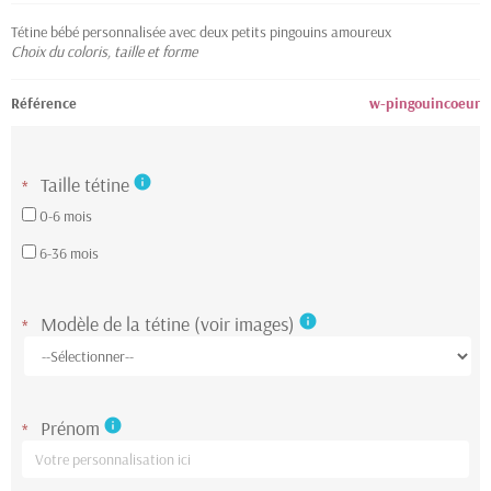
Tétine bébé personnalisée avec deux petits pingouins amoureux
Choix du coloris, taille et forme
Référence
w-pingouincoeur
Taille tétine
info
*
0-6 mois
6-36 mois
Modèle de la tétine (voir images)
info
*
Prénom
info
*