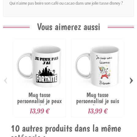
Qui n'aime pas boire son café ou cacao dans une jolie tasse disney ?
Vous aimerez aussi
‹
›
Mug tasse
Mug tasse
personnalisé je peux
personnalisé je suis
p
pas j'ai...
une licorne...
13,99 €
13,99 €
10 autres produits dans la même