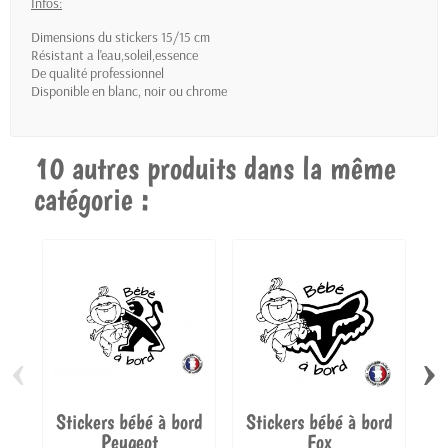
Infos:
Dimensions du stickers 15/15 cm
Résistant a l'eau,soleil,essence
De qualité professionnel
Disponible en blanc, noir ou chrome
10 autres produits dans la même
catégorie :
‹
›
Stickers bébé à bord
Stickers bébé à bord
S
Peugeot
Fox