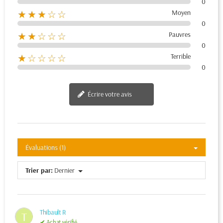
0
Moyen
★★★☆☆
0
Pauvres
★★☆☆☆
0
Terrible
★☆☆☆☆
0
Écrire votre avis
Évaluations (1)
Trier par:
Dernier
Thibault R
T
✔ Achat vérifié