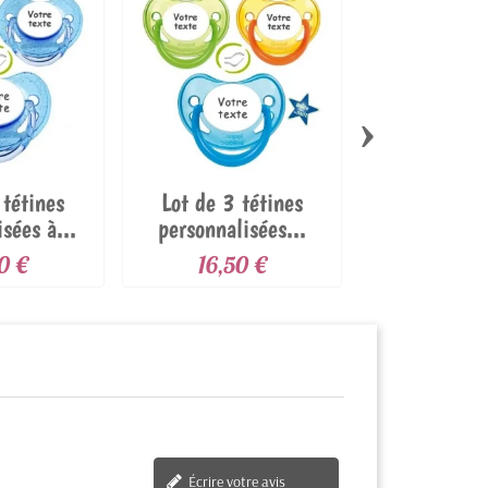
›
 tétines
Lot de 3 tétines
Lot de 3 t
sées à...
personnalisées...
personnal
anatomiq
0 €
16,50 €
16,50
Écrire votre avis