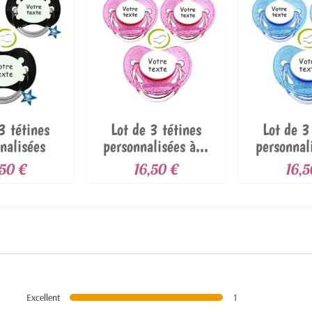
3 tétines
Lot de 3 tétines
Lot de 3
nalisées
personnalisées à...
personnali
mique...
,50 €
16,50 €
16,5
Excellent
1