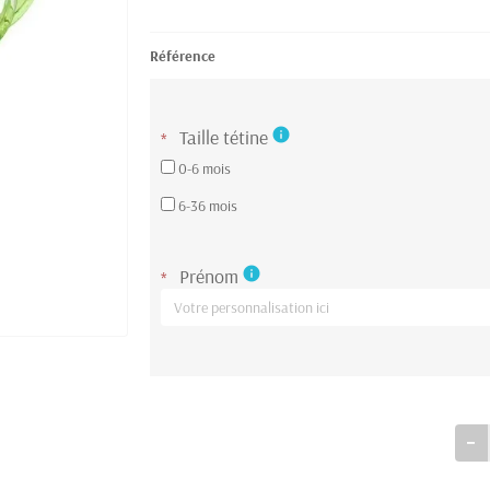
Référence
Taille tétine
info
*
0-6 mois
6-36 mois
Prénom
info
*