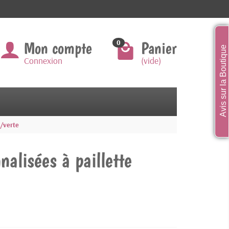
Mon compte
Panier
0
Avis sur la Boutique
Connexion
(vide)
u/verte
nalisées à paillette