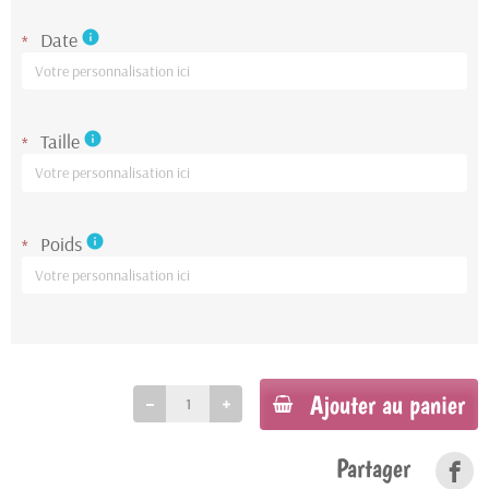
Date
info
*
Taille
info
*
Poids
info
*
Ajouter au panier
Partager