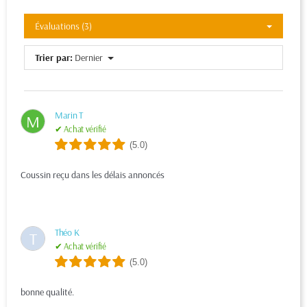
Évaluations (3)
Trier par:
Dernier
Marin T
M
✔ Achat vérifié
(5.0)
Coussin reçu dans les délais annoncés
Théo K
T
✔ Achat vérifié
(5.0)
bonne qualité.