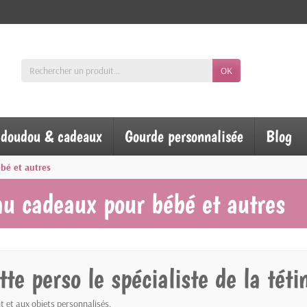
OK
, doudou & cadeaux
Gourde personnalisée
Blog
bé et autres
au cadeaux pour bébé et autres
te perso le spécialiste de la tét
t et aux objets personnalisés.