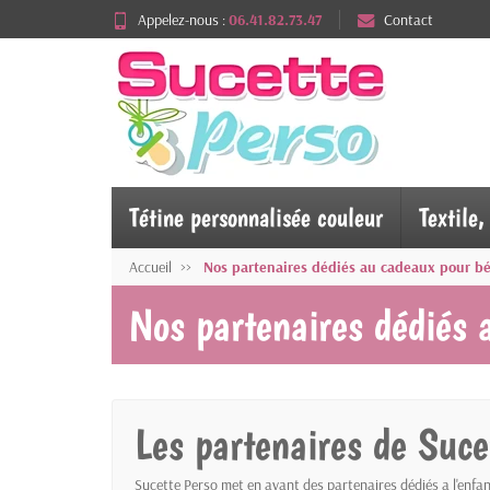
Appelez-nous :
06.41.82.73.47
Contact
Tétine personnalisée couleur
Textile
Accueil
Nos partenaires dédiés au cadeaux pour bé
Nos partenaires dédiés 
Les partenaires de Sucet
Sucette Perso met en avant des partenaires dédiés a l'enfan