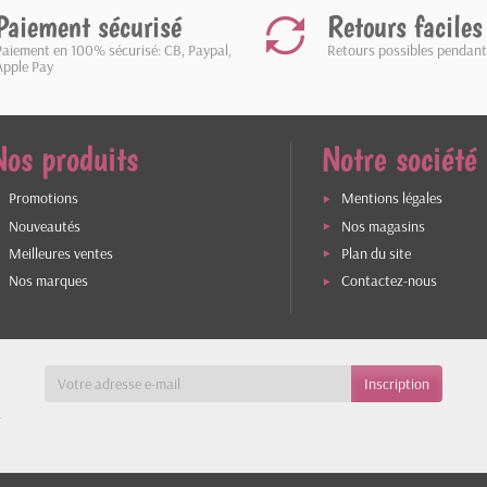
Paiement sécurisé
Retours faciles
Paiement en 100% sécurisé: CB, Paypal,
Retours possibles pendant
Apple Pay
Nos produits
Notre société
Promotions
Mentions légales
Nouveautés
Nos magasins
Meilleures ventes
Plan du site
Nos marques
Contactez-nous
a