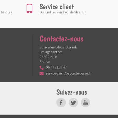
Service client
 14 jours
Du lundi au vendredi de 9h à 18h
Contactez-nous
30 avenue Edouard grinda
Les agapanthes
06200 Nice
France
06.41.82.73.47
service-client@sucette-perso.fr
Suivez-nous