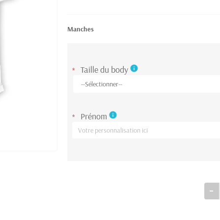
Manches
Taille du body
info
*
Prénom
info
*