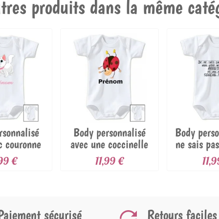
tres produits dans la même catég
rsonnalisé
Body personnalisé
Body perso
c couronne
avec une coccinelle
ne sais pa
t...
et...
,99 €
11,99 €
11,9
Paiement sécurisé
Retours faciles