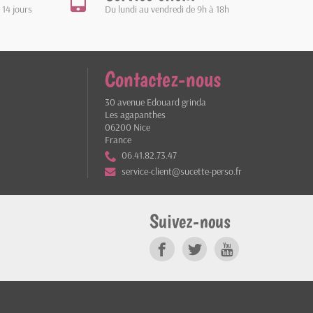
 14 jours
Du lundi au vendredi de 9h à 18h
Contactez-nous
30 avenue Edouard grinda
Les agapanthes
06200 Nice
France
06.41.82.73.47
service-client@sucette-perso.fr
Suivez-nous