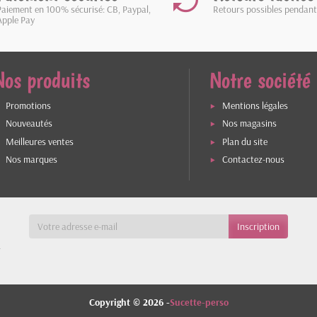
Paiement en 100% sécurisé: CB, Paypal,
Retours possibles pendant
Apple Pay
Nos produits
Notre société
Promotions
Mentions légales
Nouveautés
Nos magasins
Meilleures ventes
Plan du site
Nos marques
Contactez-nous
a
Copyright © 2026 -
Sucette-perso