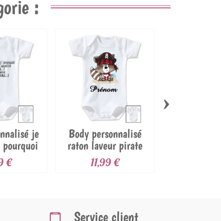
orie :
›
nnalisé je
Body personnalisé
Body bébé 
s pourquoi
raton laveur pirate
être mon p
et...
9 €
11,99 €
11,99
Service client