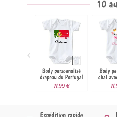
10 au
‹
Body personnalisé
Body pe
drapeau du Portugal
chat ave
et...
e
11,99 €
11
Expédition rapide