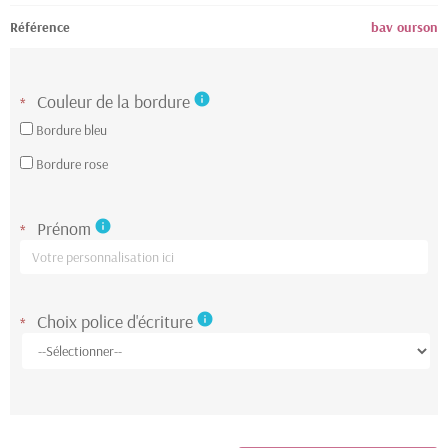
Référence
bav ourson
Couleur de la bordure
info
*
Bordure bleu
Bordure rose
Prénom
info
*
Choix police d'écriture
info
*