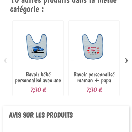
catégorie :
‹
›
Bavoir bébé
Bavoir personnalisé
B
personnalisé avec une
maman + papa
voiture
7,90 €
7,90 €
AVIS SUR LES PRODUITS