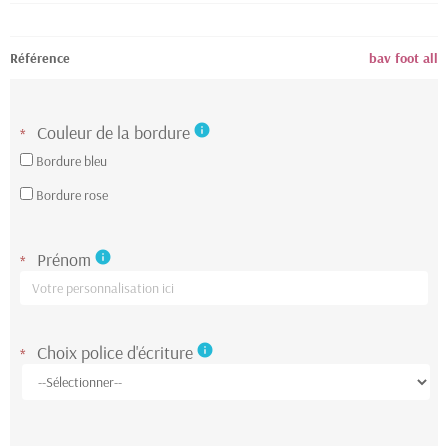
Référence
bav foot all
Couleur de la bordure
info
*
Bordure bleu
Bordure rose
Prénom
info
*
Choix police d'écriture
info
*