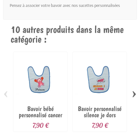
Pensez à associer votre bavoir avec nos
sucettes personnalisées
10 autres produits dans la même
catégorie :
‹
›
Bavoir bébé
Bavoir personnalisé
B
personnalisé cancer
silence je dors
et prénom
7,90 €
7,90 €