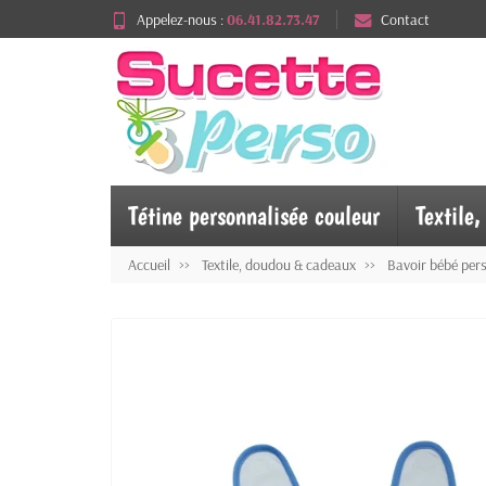
Appelez-nous :
06.41.82.73.47
Contact
Tétine personnalisée couleur
Textile
Accueil
Textile, doudou & cadeaux
Bavoir bébé per