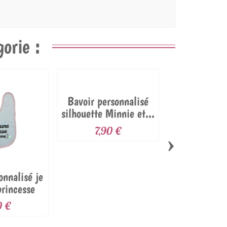
orie :
Bavoir personnalisé
silhouette Minnie et...
7,90 €
›
onnalisé je
Bavoir pers
princesse
ballon de
Belgi
0 €
7,90