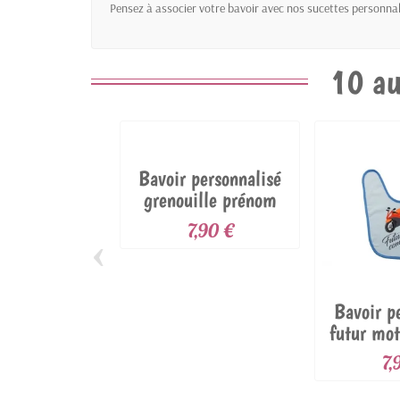
Pensez à associer votre bavoir avec nos
sucettes personnal
10 au
Bavoir personnalisé
grenouille prénom
7,90 €
‹
Bavoir p
futur mo
p
7,