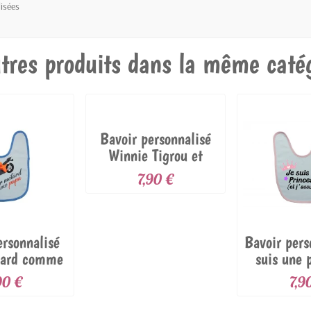
isées
tres produits dans la même catég
Bavoir personnalisé
Winnie Tigrou et
prénom
7,90 €
ersonnalisé
Bavoir pers
tard comme
suis une 
apa
90 €
7,9