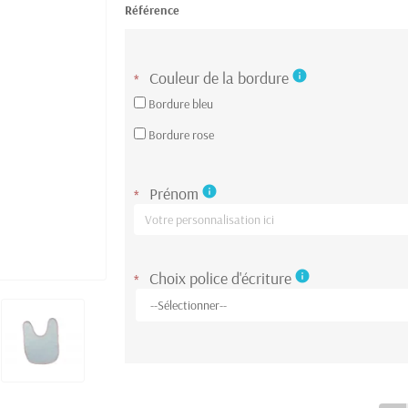
Référence
Couleur de la bordure
info
*
Bordure bleu
Bordure rose
Prénom
info
*
Choix police d'écriture
info
*