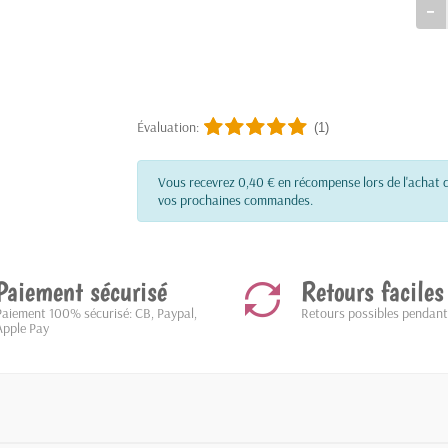
Évaluation:
(1)
Vous recevrez 0,40 € en récompense lors de l'achat d
vos prochaines commandes.
Paiement sécurisé
Retours faciles
Paiement 100% sécurisé: CB, Paypal,
Retours possibles pendant
Apple Pay