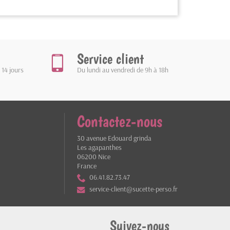
Service client
 14 jours
Du lundi au vendredi de 9h à 18h
Contactez-nous
30 avenue Edouard grinda
Les agapanthes
06200 Nice
France
06.41.82.73.47
service-client@sucette-perso.fr
Suivez-nous