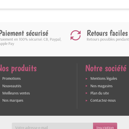
Paiement sécurisé
Retours faciles
Paiement en 100% sécurisé: CB, Paypal,
Retours possibles pendant
Apple Pay
Nos produits
Notre société
Promotions
Mentions légales
Nouveautés
Nos magasins
Meilleures ventes
Plan du site
Nos marques
Contactez-nous