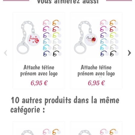
‹
›
Attache tétine
Attache tétine
prénom avec logo
prénom avec logo
p
cœur tunisie
coccinelle...
6,95 €
6,95 €
10 autres produits dans la même
catégorie :