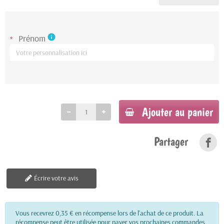
Prénom
info
*
Ajouter au panier
Partager
Écrire votre avis
Vous recevrez 0,35 € en récompense lors de l'achat de ce produit. La
récompense peut être utilisée pour payer vos prochaines commandes.